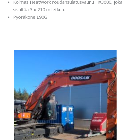
Kolmas HeatWork roudansulatusvaunu HX3600, joka
sisältää 3 x 210 m letkua.
Pyöräkone L90G