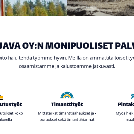
AJAVA OY:N MONIPUOLISET PAL
to halu tehdä työmme hyvin. Meillä on ammattitaitoiset t
osaamistamme ja kalustoamme jatkuvasti.
lutustyöt
Timanttityöt
Pintak
lutukset koko
Mittatarkat timanttisahaukset ja -
Myös hiekk
lueella
poraukset sekä timanttihionnat
maal