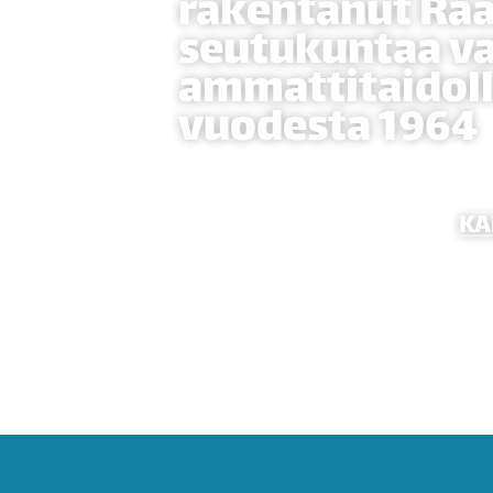
rakentanut Ra
seutukuntaa va
ammattitaidoll
vuodesta 1964
Kehitämme jatkuvasti toi
osaamistamme ja kalusto
REFERENSSIT
KA