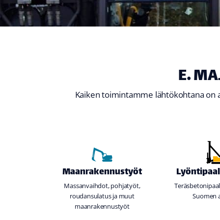
E. M
Kaiken toimintamme lähtökohtana on ai
Maanrakennustyöt
Lyöntipaa
Massanvaihdot, pohjatyöt,
Teräsbetonipaa
roudansulatus ja muut
Suomen a
maanrakennustyöt