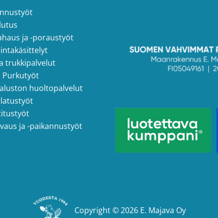
nnustyöt
lutus
ahaus ja -poraustyöt
ntakäsittelyt
ja trukkipalvelut
a Purkutyöt
aluston huoltopalvelut
latustyöt
itustyöt
vaus ja -paikannustyöt
Copyright © 2026 E. Majava Oy