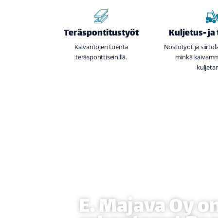
Teräspontitustyöt
Kuljetus- ja
Kaivantojen tuenta
Nostotyöt ja siirto
teräsponttiseinillä.
minkä kaivamm
kuljet
E. Majava Oy o