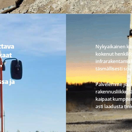
ttava
Nykyaikainen ka
kaat
kokenut henkilö
infrarakentamise
,
täsmällisesti sov
sa ja
Palvelemme joust
rakennusliikkeitä
kaipaat kumppani
asti laadusta tin