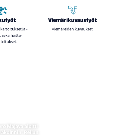
kutyöt
Viemärikuvaustyöt
artoitukset ja -
Viemäreiden kuvaukset
 sekä haitta-
toitukset.
o Majava aloitti
akoinnin. Reilun