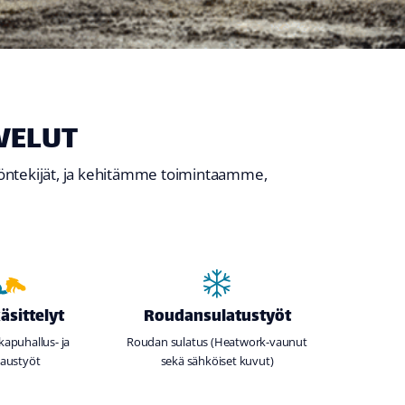
VELUT
yöntekijät, ja kehitämme toimintaamme,
äsittelyt
Roudansulatustyöt
apuhallus- ja
Roudan sulatus (Heatwork-vaunut
austyöt
sekä sähköiset kuvut)