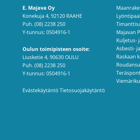
E. Majava Oy
Maanrake
Konekuja 4, 92120 RAAHE
Lyöntipaa
Puh. (08) 2238 250
Timanttis
Y-tunnus: 0504916-1
Majavan Pi
Kuljetus- 
Asbesti- j
Oulun toimipisteen osoite:
Raskaan k
Liusketie 4, 90630 OULU
Roudansu
Puh. (08) 2238 250
Teräspont
Y-tunnus: 0504916-1
Viemäriku
Evästekäytäntö
Tietosuojakäytäntö