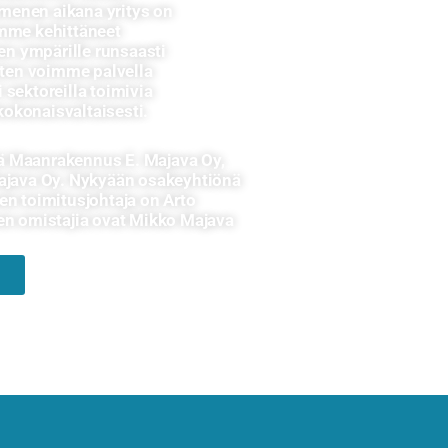
enen aikana yritys on
emme kehittäneet
n ympärille runsaasti
joten voimme palvella
 sektoreilla toimivia
okonaisvaltaisesti.
ä Maanrakennus E. Majava Oy,
Majava Oy. Nykyään osakeyhtiönä
en toimitusjohtaja on Arto
sen omistajia ovat Mikko Majava
ä