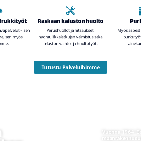
 trukkityöt
Raskaan kaluston huolto
Pur
lavapalvelut – sen
Perushuollot ja hitsaukset,
Myös asbestik
e, sen myös
hydrauliikkaletkujen valmistus sekä
purkutyöt
amme.
telaston vaihto- ja huoltotyöt.
ainekar
Tutustu Palveluihimme
n
Vuonna 1964 Eer
maanrakennusur