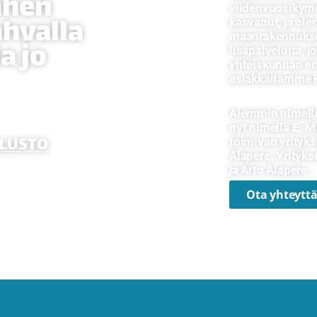
ahen
viidenvuosikymm
hvalla
kasvanut, ja ol
maanrakennukse
a jo
lisäpalveluita, 
yhteiskunnan eri
asiakkaitamme k
mintaamme,
Aiemmin nimell
amme
nyt nimellä E. 
LUSTO
toimivan yrityks
Alapere. Yrityk
ja Arto Alapere.
Ota yhteytt