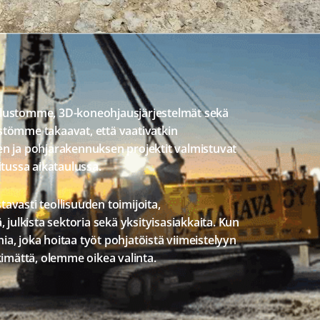
lustomme, 3D-koneohjausjärjestelmät sekä
stömme takaavat, että vaativatkin
n ja pohjarakennuksen projektit valmistuvat
itussa aikataulussa.
avasti teollisuuden toimijoita,
, julkista sektoria sekä yksityisasiakkaita. Kun
a, joka hoitaa työt pohjatöistä viimeistelyyn
kimättä, olemme oikea valinta.