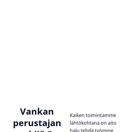
Siirry
sisältöön
PALVELUT
Vankan
Kaiken toimintamme
perustajan
lähtökohtana on aito
halu tehdä työmme