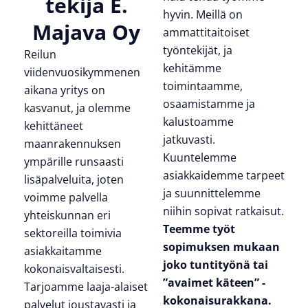
tekijä E.
hyvin. Meillä on
Majava Oy
ammattitaitoiset
työntekijät, ja
Reilun
kehitämme
viidenvuosikymmenen
toimintaamme,
aikana yritys on
osaamistamme ja
kasvanut, ja olemme
kalustoamme
kehittäneet
jatkuvasti.
maanrakennuksen
Kuuntelemme
ympärille runsaasti
asiakkaidemme tarpeet
lisäpalveluita, joten
ja suunnittelemme
voimme palvella
niihin sopivat ratkaisut.
yhteiskunnan eri
Teemme työt
sektoreilla toimivia
sopimuksen mukaan
asiakkaitamme
joko tuntityönä tai
kokonaisvaltaisesti.
”avaimet käteen” -
Tarjoamme laaja-alaiset
kokonaisurakkana.
palvelut joustavasti ja