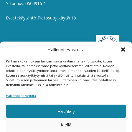
Y-tunnus: 0504916-1
Evästekäytäntö
Tietosuojakäytäntö
Hallinnoi evästeitä
Parhaan kokemuksen tarjoamiseksi käytämme teknologioita, kuten
evästeitä, tallentaaksemme ja/tai käyttääksemme laitetietoja. Näiden
tekniikoiden hyväksyminen antaa meille mahdollisuuden käsitellä tietoja,
kuten selauskäyttäytymistä tai yksilöllisiä tunnuksia tällä sivustolla.
Suostumuksen jättäminen tai peruuttaminen voi vaikuttaa haitallisesti
tiettyihin ominaisuuksiin ja toimintoihin.
Hallinnoi palveluita
Hyväksy
Kiellä