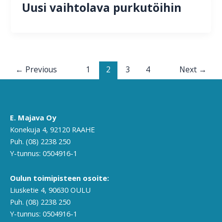
Uusi vaihtolava purkutöihin
←
Previous
1
2
3
4
Next
→
E. Majava Oy
Konekuja 4, 92120 RAAHE
Puh. (08) 2238 250
Y-tunnus: 0504916-1
Oulun toimipisteen osoite:
Liusketie 4, 90630 OULU
Puh. (08) 2238 250
Y-tunnus: 0504916-1