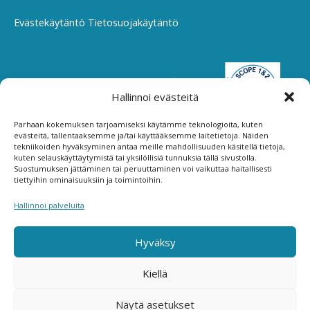
Evästekäytäntö
Tietosuojakäytäntö
Hallinnoi evästeitä
Parhaan kokemuksen tarjoamiseksi käytämme teknologioita, kuten
evästeitä, tallentaaksemme ja/tai käyttääksemme laitetietoja. Näiden
tekniikoiden hyväksyminen antaa meille mahdollisuuden käsitellä tietoja,
kuten selauskäyttäytymistä tai yksilöllisiä tunnuksia tällä sivustolla.
Suostumuksen jättäminen tai peruuttaminen voi vaikuttaa haitallisesti
tiettyihin ominaisuuksiin ja toimintoihin.
Hallinnoi palveluita
Hyväksy
Kiellä
Copyright © 2026 E. Majava Oy
Näytä asetukset