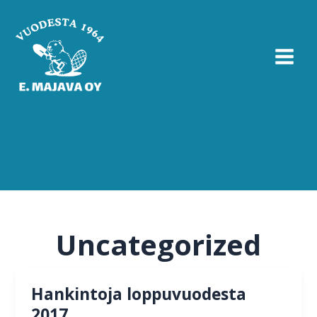
Siirry
sisältöön
Uncategorized
Hankintoja loppuvuodesta
2017