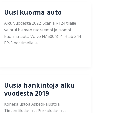
Uusi kuorma-auto
Alku vuodesta 2022. Scania R124 tilalle
vaihtui hieman tuoreempi ja isompi
kuorma-auto Volvo FM500 8×4, Hiab 244
EP-5 nostimella ja
Uusia hankintoja alku
vuodesta 2019
Konekalustoa Asbetikalustoa
Timanttikalustoa Purkukalustoa