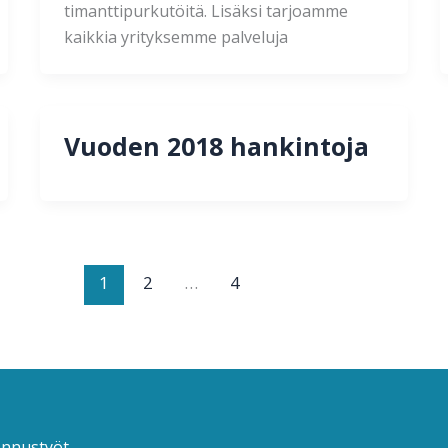
timanttipurkutöitä. Lisäksi tarjoamme
kaikkia yrityksemme palveluja
Vuoden 2018 hankintoja
1
2
…
4
nnustyöt