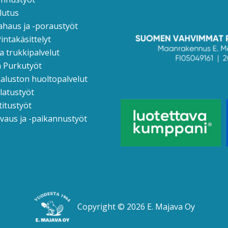
lutus
ahaus ja -poraustyöt
intakäsittelyt
ja trukkipalvelut
a Purkutyöt
aluston huoltopalvelut
atustyöt
itustyöt
vaus ja -paikannustyöt
Copyright © 2026 E. Majava Oy