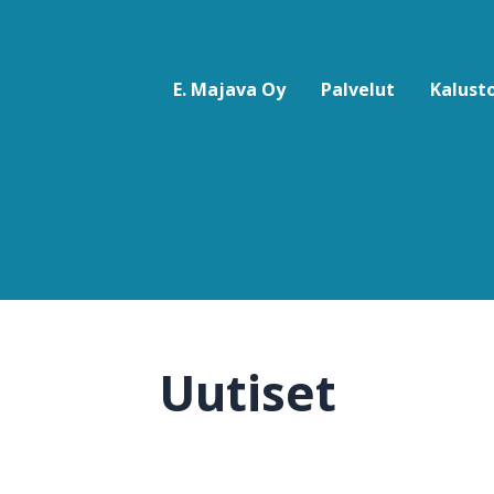
E. Majava Oy
Palvelut
Kalust
Uutiset