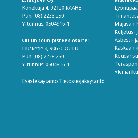
Konekuja 4, 92120 RAAHE
Lyöntipaa
Puh. (08) 2238 250
Timanttis
Y-tunnus: 0504916-1
Majavan P
Kuljetus- 
Asbesti- j
Oulun toimipisteen osoite:
Raskaan k
Liusketie 4, 90630 OULU
Roudansul
Puh. (08) 2238 250
Teräspont
Y-tunnus: 0504916-1
Viemäriku
Evästekäytäntö
Tietosuojakäytäntö