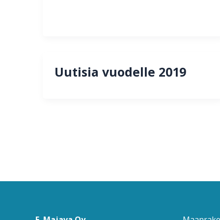
Uutisia vuodelle 2019
E. Majava Oy
Maanrake